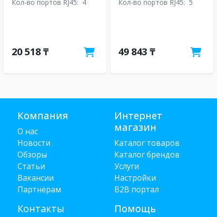
Кол-во портов RJ45:
4
Кол-во портов RJ45:
5
20 518 ₸
49 843 ₸
Компания
Интернет
магазин
О нас
Новости
Каталог товаров
Обзоры
Каталог брендов
Статьи
Услуги
Вакансии
Настройки
Партнёрам
B2B портал
Контакты
Помощь