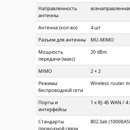
Направленность
всенаправленна
антенны
Антенна (кол-во)
4 шт
Разъем для антенны
MU-MIMO
Мощность
20 dBm
передачи (макс)
MIMO
2 × 2
Режимы
Wireless router 
беспроводной сети
Порты и
1 х RJ-45 WAN / 4 
интерфейсы
Стандарты
802.3ab (1000BAS
проводной связи