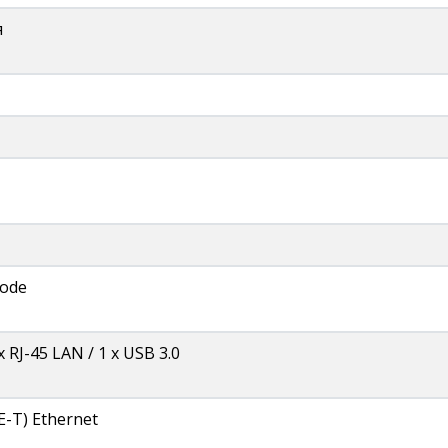
я
mode
х RJ-45 LAN / 1 х USB 3.0
E-T) Ethernet