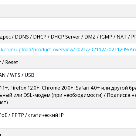
дрес / DDNS / DHCP / DHCP Server / DMZ / IGMP / NAT / P
p-link.com/upload/product-overview/2021/202112/20211209/
 / Reset
AN / WPS / USB
 11+, Firefox 12.0+, Chrome 20.0+, Safari 4.0+ или другой 
бельный или DSL-модем (при необходимости) / Подписка 
нет)
PoE / PPTP / статический IP
я