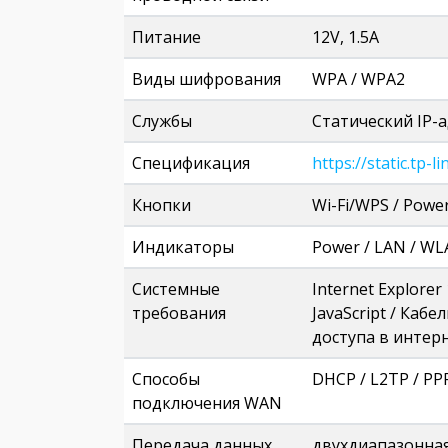
Питание
12V, 1.5A
Виды шифрования
WPA / WPA2
Службы
Cтатический IP-а
Спецификация
https://static.t
Кнопки
Wi-Fi/WPS / Power
Индикаторы
Power / LAN / WL
Системные
Internet Explorer
требования
JavaScript / Ка
доступа в интер
Способы
DHCP / L2TP / PP
подключения WAN
Передача данных
двухдиапазонна