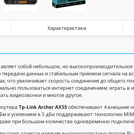
Характеристики
авляет собой небольшое, но высокопроизводительное 
ю передачи данных и стабильным приемом сигнала на в
ах, что увеличивает скорость соединения до общего по
ально пользоваться интернет соединением: играть в и
ать видеозвонки и многое другое.
роутера
Tp
-
Link
Archer
AX
55
обеспечивают 4 внешние н
дБм и усилением в 5 дБи поддерживают технологию MIM
даже при большом количестве одновременно подключе
стоит отнести наличие высокоскоростных портов RJ-45