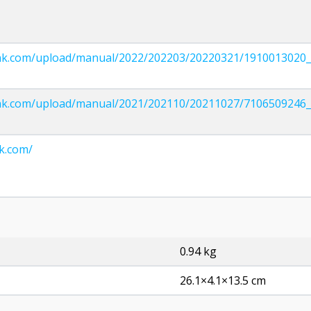
p-link.com/upload/manual/2022/202203/20220321/191001302
p-link.com/upload/manual/2021/202110/20211027/710650924
nk.com/
0.94 kg
26.1×4.1×13.5 cm