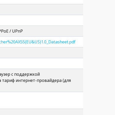
PPoE / UPnP
Archer%20AX55(EU&US)1.0_Datasheet.pdf
браузер с поддержкой
на тариф интернет-провайдера (для