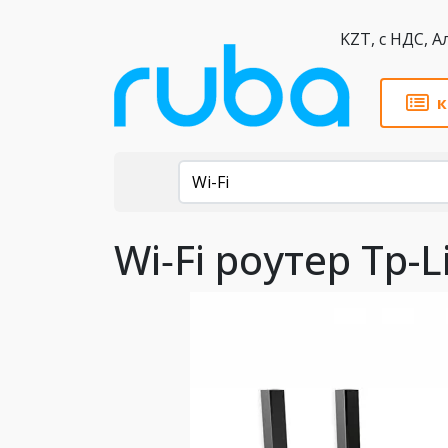
KZT,
к
Каталог
Wi-Fi
Wi‑Fi роутер Tp-L