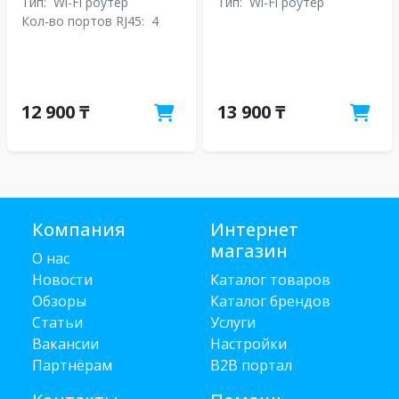
Тип:
Wi-Fi роутер
Тип:
Wi-Fi роутер
Кол-во портов RJ45:
4
12 900 ₸
13 900 ₸
Компания
Интернет
магазин
О нас
Новости
Каталог товаров
Обзоры
Каталог брендов
Статьи
Услуги
Вакансии
Настройки
Партнёрам
B2B портал