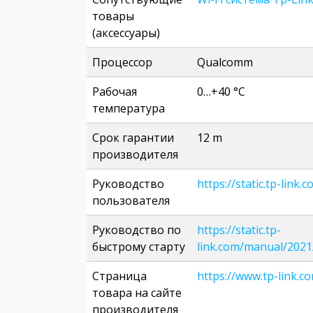
товары
(аксессуары)
Процессор
Qualcomm
Рабочая
0…+40 °C
температура
Срок гарантии
12 m
производителя
Руководство
https://static.tp-li
пользователя
Руководство по
https://static.tp-
быстрому старту
link.com/manual/20
Страница
https://www.tp-link.c
товара на сайте
производителя