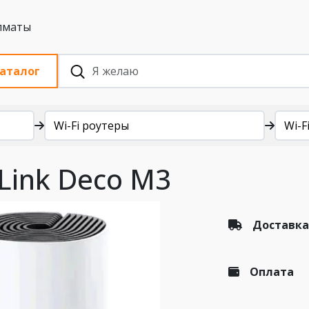
 с НДС, Алматы
аталог
Wi-Fi роутеры
Wi-Fi
-Link Deco M3
Доставка
Оплата