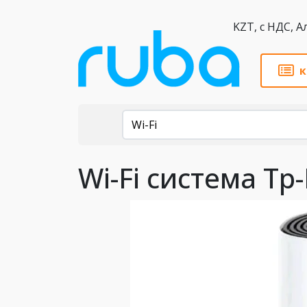
KZT,
к
Каталог
Wi-Fi
Wi-Fi система Tp