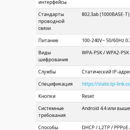
интерфейсы
Стандарты
802.3ab (1000BASE-T)
проводной
связи
Питание
100-240V~ 50/60Hz 0.
Виды
WPA-PSK / WPA2-PSK
шифрования
Службы
Cтатический IP-адрес
Спецификация
https://static.tp-li
Кнопки
Reset
Системные
Android 4.4 или выше
требования
Способы
DHCP / L2TP / PPPoE 