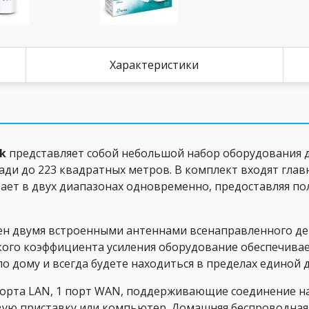
Характеристики
nk
представляет собой небольшой набор оборудования 
ади до 223 квадратных метров. В комплект входят глав
ает в двух диапазонах одновременно, предоставляя п
н двумя встроенными антеннами всенаправленного де
кого коэффициента усиления оборудование обеспечивает
о дому и всегда будете находиться в пределах единой 
 порта LAN, 1 порт WAN, поддерживающие соединение на
ую приставку или компьютер. Домашняя беспроводная