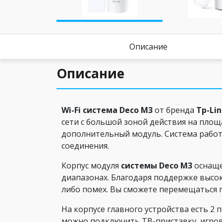
Описание
Описание
Wi
-
Fi
систем
а
Deco
M
3
от бренда
Tp
-
Li
сети с большой зоной действия на площ
дополнительный модуль. Система работ
соединения.
Корпус модуля
системы
Deco
M
3
оснаще
диапазонах. Благодаря поддержке высо
либо помех. Вы сможете перемещаться п
На корпусе главного устройства есть 2
можно подключить ТВ-приставку, игров