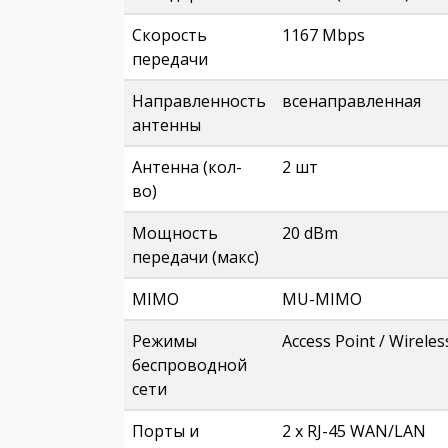
Скорость
1167 Mbps
передачи
Направленность
всенаправленная
антенны
Антенна (кол-
2 шт
во)
Мощность
20 dBm
передачи (макс)
MIMO
MU-MIMO
Режимы
Access Point / Wirele
беспроводной
сети
Порты и
2 х RJ-45 WAN/LAN