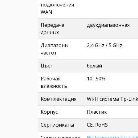
подключения
WAN
Передача
двухдиапазонная
данных
Диапазоны
2,4 GHz / 5 GHz
частот
Цвет
белый
Рабочая
10…90%
влажность
Комплектация
Wi-Fi система Tp-Lin
Корпус
Пластик
Сертификаты
CE, RoHS
Сопутствующие
Wi-Fi система Tp-Link