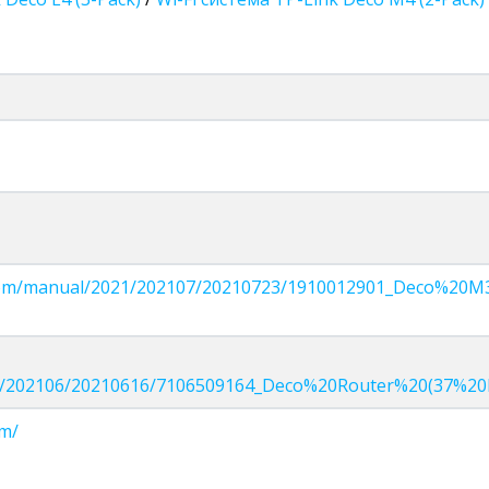
nk.com/manual/2021/202107/20210723/1910012901_Deco%20M
21/202106/20210616/7106509164_Deco%20Router%20(37%20
om/