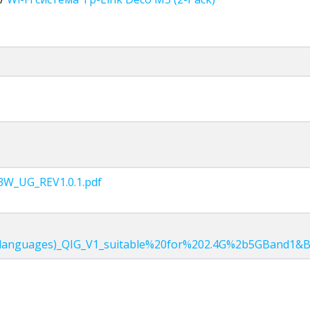
3W_UG_REV1.0.1.pdf
languages)_QIG_V1_suitable%20for%202.4G%2b5GBand1&B