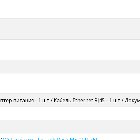
птер питания - 1 шт / Кабель Ethernet RJ45 - 1 шт / Док
/
Wi-Fi система Tp-Link Deco M5 (2-Pack)