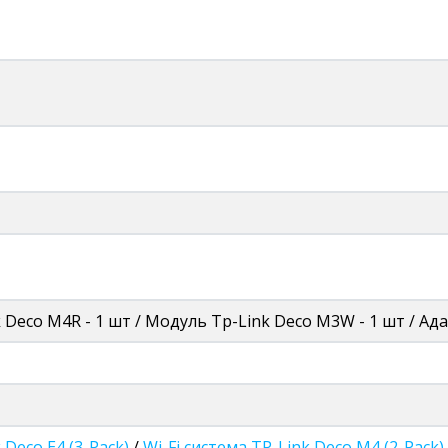
k Deco M4R - 1 шт / Модуль Tp-Link Deco M3W - 1 шт / Ада
 Deco E4 (3-Pack)
/
Wi-Fi система TP-Link Deco M4 (2-Pack)