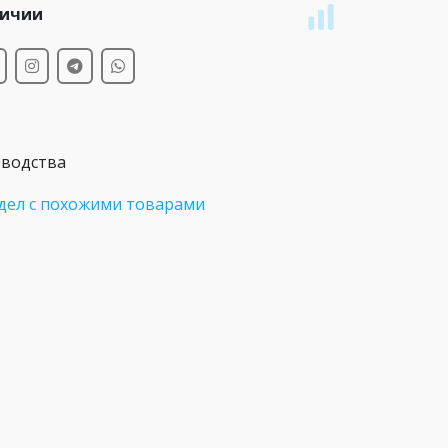
личии
зводства
дел с похожими товарами