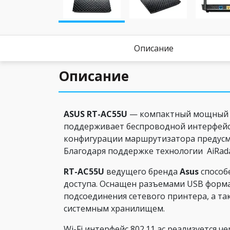
Описание
Описание
ASUS RT-AC55U
— компактный мощный м
поддерживает беспроводной интерфейс 8
конфигурации маршрутизатора предусм
Благодаря поддержке технологии AiRada
RT-AC55U
ведущего бренда
Asus
способ
доступа. Оснащен разъемами USB форма
подсоединения сетевого принтера, а та
системным хранилищем.
Wi-Fi интерфейс 802.11 ас реализуетс