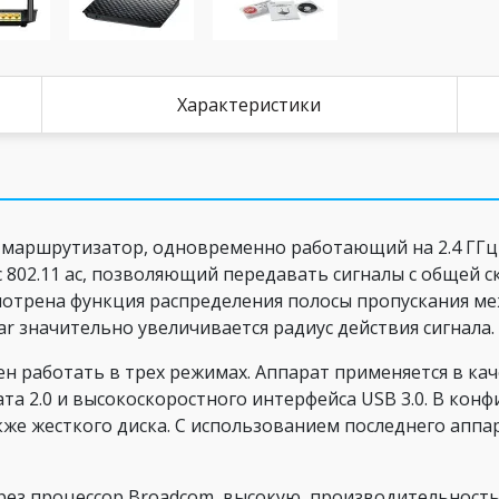
Характеристики
аршрутизатор, одновременно работающий на 2.4 ГГц и
02.11 ас, позволяющий передавать сигналы с общей ск
отрена функция распределения полосы пропускания м
r значительно увеличивается радиус действия сигнала.
ен работать в трех режимах. Аппарат применяется в кач
та 2.0 и высокоскоростного интерфейса USB 3.0. В ко
кже жесткого диска. С использованием последнего аппа
я через процессор Broadcom, высокую производительнос