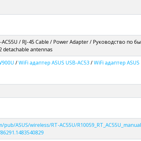
-AC55U / RJ-45 Cable / Power Adapter / Руководство по 
 2 detachable antennas
 W900U
/
WiFi адаптер ASUS USB-AC53
/
WiFi адаптер ASUS
com/pub/ASUS/wireless/RT-AC55U/R10059_RT_AC55U_manual.
786291.1483540829