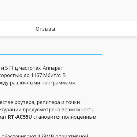
Отзывы
 5 ГГц частотах. Аппарат
оростью до 1167 Мбит/с. В
ежду различными программами.
естве роутера, репитера и точки
нфигурации предусмотрена возможность
рат
RT-AC55U
становится полноценным
ть обеспечивают 128МВ оперативной