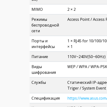
MIMO
2 × 2
Режимы
Access Point / Access
беспроводной
сети
Порты и
1 × RJ45 for 10/100/1
интерфейсы
× 1
Питание
110V~240V(50~60Hz)
Виды
WEP / WPA / WPA-PSK
шифрования
Службы
Cтатический IP-адрес
Triger / System Event
Спецификация
https://www.asus.com