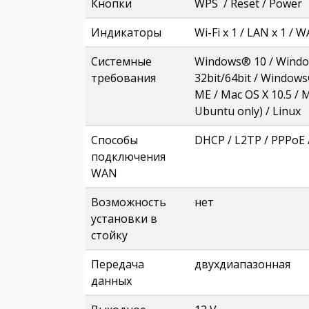
Кнопки
WPS / Reset / Power
Индикаторы
Wi-Fi x 1 / LAN x 1 / W
Системные
Windows® 10 / Windows
требования
32bit/64bit / Window
ME / Mac OS X 10.5 / M
Ubuntu only) / Linux
Способы
DHCP / L2TP / PPPoE 
подключения
WAN
Возможность
нет
установки в
стойку
Передача
двухдиапазонная
данных