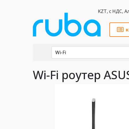
KZT,
к
Каталог
Wi-Fi
Wi-Fi роутер AS