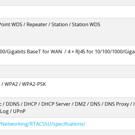
 Point WDS / Repeater / Station / Station WDS
000/Gigabits BaseT for WAN / 4 × RJ45 for 10/100/1000/Gigab
 / WPA2 / WPA2-PSK
 / DDNS / DHCP / DHCP Server / DMZ / DNS / DNS Proxy / I
 Log / UPnP
/Networking/RTAC55U/specifications/