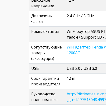
Выходное
12 V
напряжение
Диапазоны
2,4 GHz / 5 GHz
частот
Комплектация
Wi-Fi роутер ASUS RT
талон / Support CD /
Сопутствующие
WiFi адаптер Tenda
товары
1200AC
(аксессуары)
USB
USB 2.0 / USB 3.0
Срок гарантии
12 m
производителя
Руководство
http://dlcdnet.asus.
пользователя
_ga=1.177518048.499