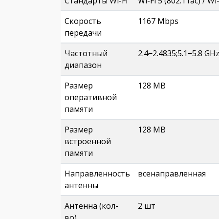
Стандарты Wi-Fi
Wi-Fi 5 (802.11ac) / Wi
Скорость
1167 Mbps
передачи
Частотный
2.4‒2.4835;5.1‒5.8 GH
диапазон
Размер
128 MB
оперативной
памяти
Размер
128 MB
встроенной
памяти
Направленность
всенаправленная
антенны
Антенна (кол-
2 шт
во)