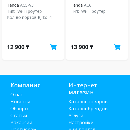
Tenda
AC5-V3
Tenda
АС6
Тип:
Wi-Fi роутер
Тип:
Wi-Fi роутер
Кол-во портов RJ45:
4
12 900 ₸
13 900 ₸
Компания
Интернет
магазин
О нас
Новости
Каталог товаров
Обзоры
Каталог брендов
Статьи
Услуги
Вакансии
Настройки
Партнёрам
B2B портал