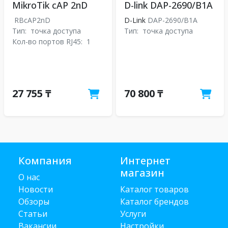
MikroTik cAP 2nD
D-link DAP-2690/B1A
RBcAP2nD
D-Link
DAP-2690/B1A
Тип:
точка доступа
Тип:
точка доступа
Кол-во портов RJ45:
1
27 755 ₸
70 800 ₸
Компания
Интернет
магазин
О нас
Новости
Каталог товаров
Обзоры
Каталог брендов
Статьи
Услуги
Вакансии
Настройки