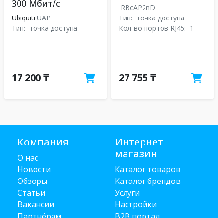
300 Мбит/с
RBcAP2nD
Ubiquiti
UAP
Тип:
точка доступа
Тип:
точка доступа
Кол-во портов RJ45:
1
17 200 ₸
27 755 ₸
Компания
Интернет
магазин
О нас
Новости
Каталог товаров
Обзоры
Каталог брендов
Статьи
Услуги
Вакансии
Настройки
Партнёрам
B2B портал