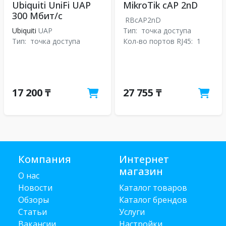
Ubiquiti UniFi UAP
MikroTik cAP 2nD
300 Мбит/с
RBcAP2nD
Ubiquiti
UAP
Тип:
точка доступа
Тип:
точка доступа
Кол-во портов RJ45:
1
17 200 ₸
27 755 ₸
Компания
Интернет
магазин
О нас
Новости
Каталог товаров
Обзоры
Каталог брендов
Статьи
Услуги
Вакансии
Настройки