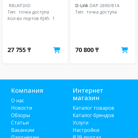
RBcAP2nD
D-Link
DAP-2690/B1A
Тип:
точка доступа
Тип:
точка доступа
Кол-во портов RJ45:
1
27 755 ₸
70 800 ₸
Компания
Интернет
магазин
О нас
Новости
Каталог товаров
Обзоры
Каталог брендов
Статьи
Услуги
Вакансии
Настройки
Партнёрам
B2B портал