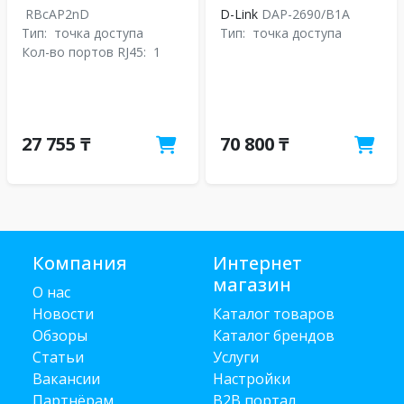
RBcAP2nD
D-Link
DAP-2690/B1A
Тип:
точка доступа
Тип:
точка доступа
Кол-во портов RJ45:
1
27 755 ₸
70 800 ₸
Компания
Интернет
магазин
О нас
Новости
Каталог товаров
Обзоры
Каталог брендов
Статьи
Услуги
Вакансии
Настройки
Партнёрам
B2B портал