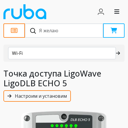
Каталог
Wi-Fi
Точка доступа LigoWave
LigoDLB ECHO 5
Настроим и установим