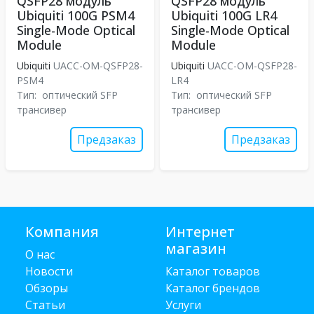
QSFP28 модуль
QSFP28 модуль
Ubiquiti 100G PSM4
Ubiquiti 100G LR4
Single-Mode Optical
Single-Mode Optical
Module
Module
Ubiquiti
UACC-OM-QSFP28-
Ubiquiti
UACC-OM-QSFP28-
PSM4
LR4
Тип:
оптический SFP
Тип:
оптический SFP
трансивер
трансивер
Предзаказ
Предзаказ
Компания
Интернет
магазин
О нас
Новости
Каталог товаров
Обзоры
Каталог брендов
Статьи
Услуги