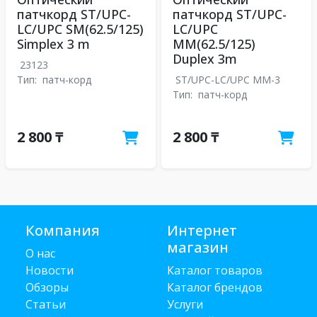
патчкорд ST/UPC-
патчкорд ST/UPC-
LC/UPC SM(62.5/125)
LC/UPC
Simplex 3 m
MM(62.5/125)
Duplex 3m
23123
Тип:
патч-корд
ST/UPC-LC/UPC MM-3
Тип:
патч-корд
2 800 ₸
2 800 ₸
Компания
Интернет
магазин
О нас
Новости
Каталог товаров
Обзоры
Каталог брендов
Статьи
Услуги