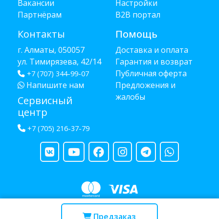
Вакансии
Настройки
Партнёрам
B2B портал
Контакты
Помощь
г. Алматы, 050057
Доставка и оплата
ул. Тимирязева, 42/14
Гарантия и возврат
Публичная оферта
+7 (707) 344-99-07
Напишите нам
Предложения и
жалобы
Сервисный
центр
+7 (705) 216-37-79
Copyright © 2013 - 2026 RUBA - разработано
webula.kz
Предзаказ