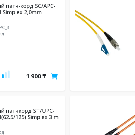
й патч-корд SC/APC-
 Simplex 2,0mm
UPC_3
рд
1 900 ₸
й патчкорд ST/UPC-
(62.5/125) Simplex 3 m
рд