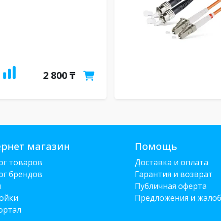
2 800 ₸
рнет магазин
Помощь
ог товаров
Доставка и оплата
ог брендов
Гарантия и возврат
и
Публичная оферта
ойки
Предложения и жало
ортал