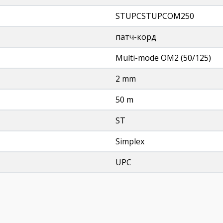
STUPCSTUPCOM250
патч-корд
Multi-mode OM2 (50/125)
2 mm
50 m
ST
Simplex
UPC