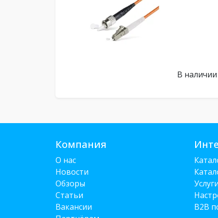
В наличии
Компания
Инте
О нас
Катал
Новости
Катал
Обзоры
Услуг
Статьи
Настр
Вакансии
B2B п