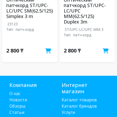
патчкорд ST/UPC-
патчкорд ST/UPC-
LC/UPC SM(62.5/125)
LC/UPC
Simplex 3 m
MM(62.5/125)
Duplex 3m
23123
Тип:
патч-корд
ST/UPC-LC/UPC MM-3
Тип:
патч-корд
2 800 ₸
2 800 ₸
Компания
Интернет
магазин
О нас
Новости
Каталог товаров
Обзоры
Каталог брендов
Статьи
Услуги