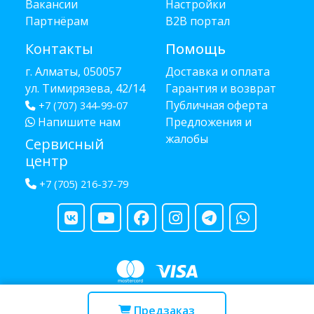
Вакансии
Настройки
Партнёрам
B2B портал
Контакты
Помощь
г. Алматы, 050057
Доставка и оплата
ул. Тимирязева, 42/14
Гарантия и возврат
Публичная оферта
+7 (707) 344-99-07
Напишите нам
Предложения и
жалобы
Сервисный
центр
+7 (705) 216-37-79
Copyright © 2013 - 2026 RUBA - разработано
webula.kz
Предзаказ