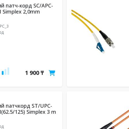
й патч-корд SC/APC-
 Simplex 2,0mm
UPC_3
рд
1 900 ₸
й патчкорд ST/UPC-
(62.5/125) Simplex 3 m
рд