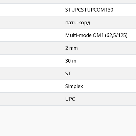
STUPCSTUPCOM130
патч-корд
Multi-mode OM1 (62,5/125)
2 mm
30 m
ST
Simplex
UPC