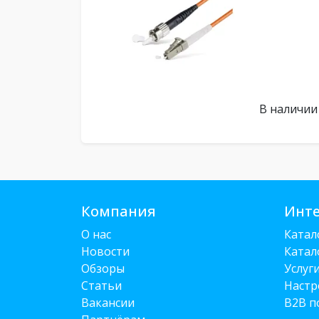
В наличии
Компания
Инте
О нас
Катал
Новости
Катал
Обзоры
Услуг
Статьи
Настр
Вакансии
B2B п