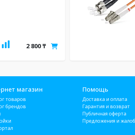
2 800 ₸
рнет магазин
Помощь
ог товаров
Доставка и оплата
ог брендов
Гарантия и возврат
и
Публичная оферта
ойки
Предложения и жало
ортал