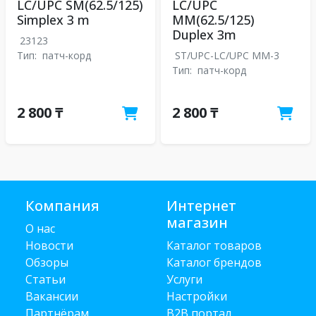
LC/UPC SM(62.5/125)
LC/UPC
Simplex 3 m
MM(62.5/125)
Duplex 3m
23123
Тип:
патч-корд
ST/UPC-LC/UPC MM-3
Тип:
патч-корд
2 800 ₸
2 800 ₸
Компания
Интернет
магазин
О нас
Новости
Каталог товаров
Обзоры
Каталог брендов
Статьи
Услуги
Вакансии
Настройки
Партнёрам
B2B портал