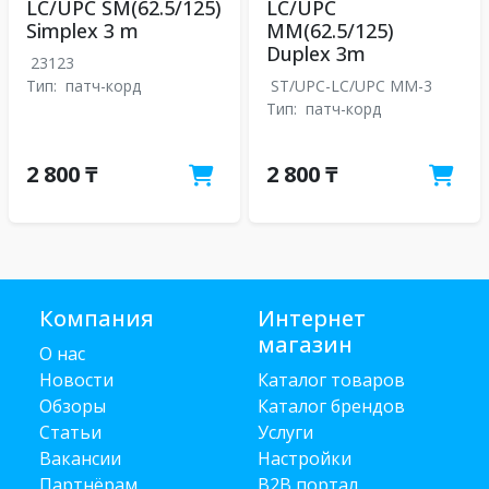
LC/UPC SM(62.5/125)
LC/UPC
Simplex 3 m
MM(62.5/125)
Duplex 3m
23123
Тип:
патч-корд
ST/UPC-LC/UPC MM-3
Тип:
патч-корд
2 800 ₸
2 800 ₸
Компания
Интернет
магазин
О нас
Новости
Каталог товаров
Обзоры
Каталог брендов
Статьи
Услуги
Вакансии
Настройки
Партнёрам
B2B портал