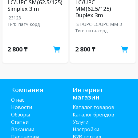
LC/UPC SM(62.5/125)
LC/UPC
Simplex 3 m
MM(62.5/125)
Duplex 3m
23123
Тип:
патч-корд
ST/UPC-LC/UPC MM-3
Тип:
патч-корд
2 800 ₸
2 800 ₸
Компания
Интернет
магазин
О нас
Новости
Каталог товаров
Обзоры
Каталог брендов
Статьи
Услуги
Вакансии
Настройки
Партнёрам
B2B портал