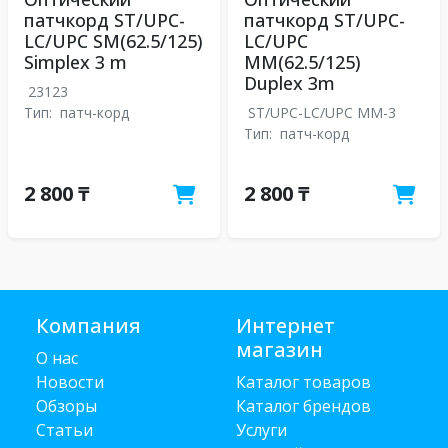
патчкорд ST/UPC-
патчкорд ST/UPC-
LC/UPC SM(62.5/125)
LC/UPC
Simplex 3 m
MM(62.5/125)
Duplex 3m
23123
Тип:
патч-корд
ST/UPC-LC/UPC MM-3
Тип:
патч-корд
2 800 ₸
2 800 ₸
Компания
Интернет
магазин
О нас
Новости
Каталог товаров
Обзоры
Каталог брендов
Статьи
Услуги