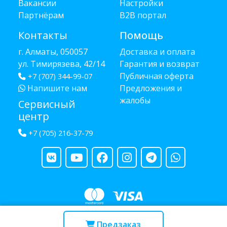
Вакансии
Настройки
Партнёрам
B2B портал
Контакты
Помощь
г. Алматы, 050057
Доставка и оплата
ул. Тимирязева, 42/14
Гарантия и возврат
Публичная оферта
+7 (707) 344-99-07
Напишите нам
Предложения и
жалобы
Сервисный
центр
+7 (705) 216-37-79
Copyright © 2013 - 2026 RUBA - разработано
webula.kz
Предзаказ