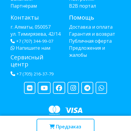
Партнёрам
B2B портал
Контакты
Помощь
г. Алматы, 050057
Доставка и оплата
ул. Тимирязева, 42/14
Гарантия и возврат
Публичная оферта
+7 (707) 344-99-07
Напишите нам
Предложения и
жалобы
Сервисный
центр
+7 (705) 216-37-79
Copyright © 2013 - 2026 RUBA - разработано
webula.kz
Предзаказ