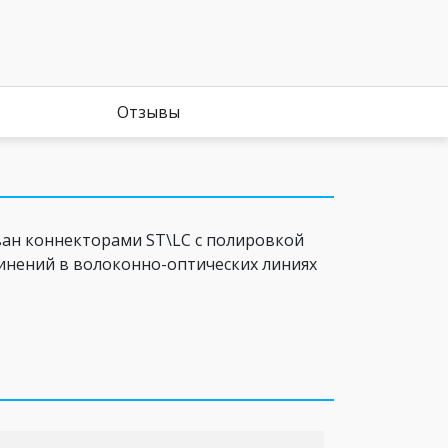
Отзывы
ван коннекторами ST\LC c полировкой
динений в волоконно-оптических линиях