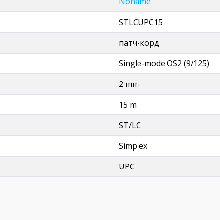
Noname
STLCUPC15
патч-корд
Single-mode OS2 (9/125)
2 mm
15 m
ST/LC
Simplex
UPC