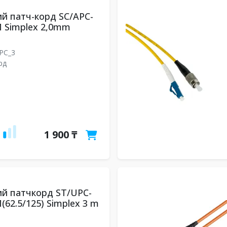
й патч-корд SC/APC-
 Simplex 2,0mm
UPC_3
рд
1 900 ₸
й патчкорд ST/UPC-
(62.5/125) Simplex 3 m