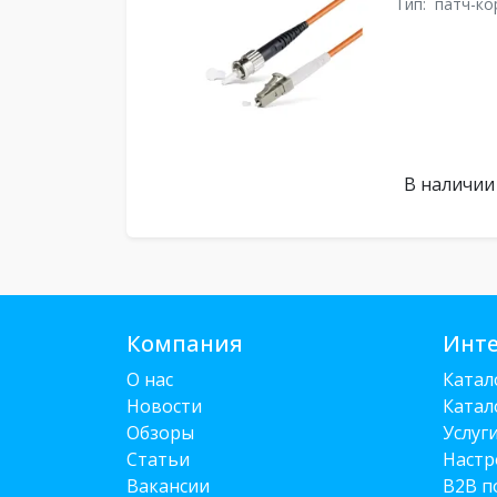
Тип:
патч-ко
В наличии
Компания
Инте
О нас
Катал
Новости
Катал
Обзоры
Услуг
Статьи
Настр
Вакансии
B2B п