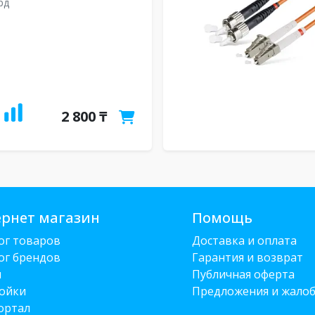
рд
2 800 ₸
рнет магазин
Помощь
ог товаров
Доставка и оплата
ог брендов
Гарантия и возврат
и
Публичная оферта
ойки
Предложения и жало
ортал