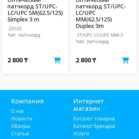
патчкорд ST/UPC-
патчкорд ST/UPC-
LC/UPC SM(62.5/125)
LC/UPC
Simplex 3 m
MM(62.5/125)
Duplex 3m
23123
Тип:
патч-корд
ST/UPC-LC/UPC MM-3
Тип:
патч-корд
2 800 ₸
2 800 ₸
Компания
Интернет
магазин
О нас
Новости
Каталог товаров
Обзоры
Каталог брендов
Статьи
Услуги