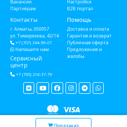
Вакансии
Настройки
Партнёрам
B2B портал
Контакты
Помощь
г. Алматы, 050057
Доставка и оплата
ул. Тимирязева, 42/14
Гарантия и возврат
Публичная оферта
+7 (707) 344-99-07
Напишите нам
Предложения и
жалобы
Сервисный
центр
+7 (705) 216-37-79
Copyright © 2013 - 2026 RUBA - разработано
webula.kz
Предзаказ