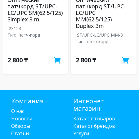
патчкорд ST/UPC-
патчкорд ST/UPC-
LC/UPC SM(62.5/125)
LC/UPC
Simplex 3 m
MM(62.5/125)
Duplex 3m
23123
Тип:
патч-корд
ST/UPC-LC/UPC MM-3
Тип:
патч-корд
2 800 ₸
2 800 ₸
Компания
Интернет
магазин
О нас
Новости
Каталог товаров
Обзоры
Каталог брендов
Статьи
Услуги