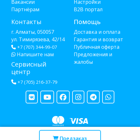
Вакансии
Настройки
Партнёрам
B2B портал
Контакты
Помощь
г. Алматы, 050057
Доставка и оплата
ул. Тимирязева, 42/14
Гарантия и возврат
Публичная оферта
+7 (707) 344-99-07
Напишите нам
Предложения и
жалобы
Сервисный
центр
+7 (705) 216-37-79
Copyright © 2013 - 2026 RUBA - разработано
webula.kz
Предзаказ