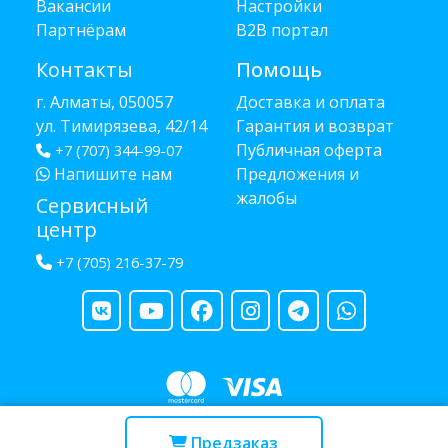
Вакансии
Настройки
Партнёрам
B2B портал
Контакты
Помощь
г. Алматы, 050057
Доставка и оплата
ул. Тимирязева, 42/14
Гарантия и возврат
Публичная оферта
+7 (707) 344-99-07
Напишите нам
Предложения и
жалобы
Сервисный
центр
+7 (705) 216-37-79
Copyright © 2013 - 2026 RUBA - разработано
webula.kz
Предзаказ