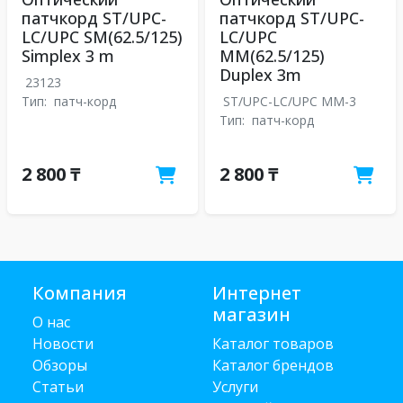
патчкорд ST/UPC-
патчкорд ST/UPC-
LC/UPC SM(62.5/125)
LC/UPC
Simplex 3 m
MM(62.5/125)
Duplex 3m
23123
Тип:
патч-корд
ST/UPC-LC/UPC MM-3
Тип:
патч-корд
2 800 ₸
2 800 ₸
Компания
Интернет
магазин
О нас
Новости
Каталог товаров
Обзоры
Каталог брендов
Статьи
Услуги