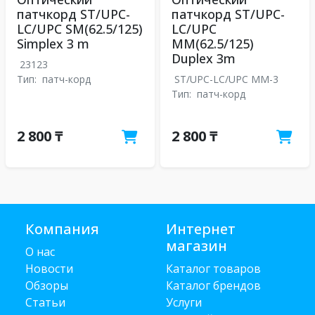
патчкорд ST/UPC-
патчкорд ST/UPC-
LC/UPC SM(62.5/125)
LC/UPC
Simplex 3 m
MM(62.5/125)
Duplex 3m
23123
Тип:
патч-корд
ST/UPC-LC/UPC MM-3
Тип:
патч-корд
2 800 ₸
2 800 ₸
Компания
Интернет
магазин
О нас
Новости
Каталог товаров
Обзоры
Каталог брендов
Статьи
Услуги