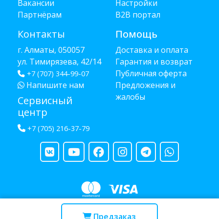
Вакансии
Настройки
Партнёрам
B2B портал
Контакты
Помощь
г. Алматы, 050057
Доставка и оплата
ул. Тимирязева, 42/14
Гарантия и возврат
Публичная оферта
+7 (707) 344-99-07
Напишите нам
Предложения и
жалобы
Сервисный
центр
+7 (705) 216-37-79
Copyright © 2013 - 2026 RUBA - разработано
webula.kz
Предзаказ