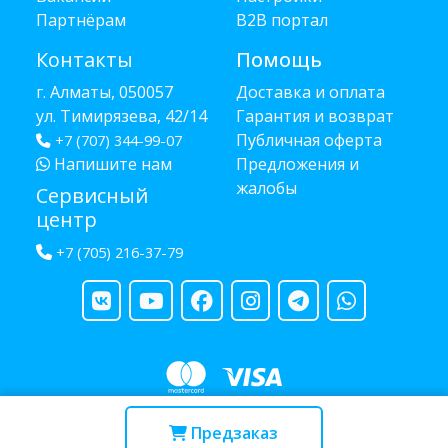
Партнёрам
B2B портал
Контакты
Помощь
г. Алматы, 050057
Доставка и оплата
ул. Тимирязева, 42/14
Гарантия и возврат
Публичная оферта
+7 (707) 344-99-07
Напишите нам
Предложения и
жалобы
Сервисный
центр
+7 (705) 216-37-79
Copyright © 2013 - 2026 RUBA - разработано
webula.kz
Предзаказ