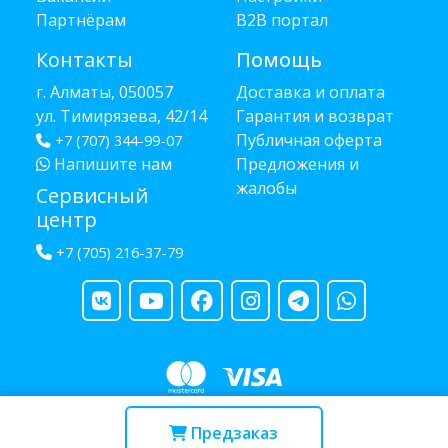
Партнёрам
B2B портал
Контакты
Помощь
г. Алматы, 050057
Доставка и оплата
ул. Тимирязева, 42/14
Гарантия и возврат
Публичная оферта
+7 (707) 344-99-07
Напишите нам
Предложения и
жалобы
Сервисный
центр
+7 (705) 216-37-79
Copyright © 2013 - 2026 RUBA - разработано
webula.kz
Предзаказ