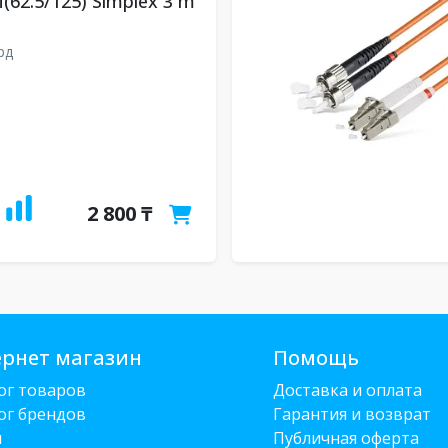
(62.5/125) Simplex 3 m
рд
2 800 ₸
рнет магазин
Помощь
ог товаров
Доставка и оплата
ог брендов
Гарантия и возврат
и
Публичная оферта