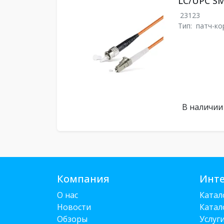
LC/UPC SM
23123
Тип:
патч-ко
В наличии
Компания
Инте
О нас
Катал
Новости
Катал
Обзоры
Услуг