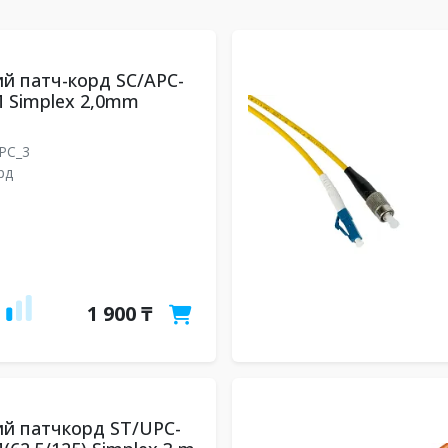
й патч-корд SC/APC-
 Simplex 2,0mm
UPC_3
рд
1 900 ₸
й патчкорд ST/UPC-