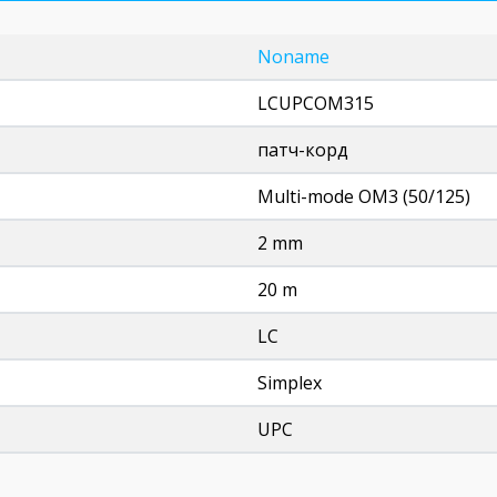
Noname
LCUPCOM315
патч-корд
Multi-mode OM3 (50/125)
2 mm
20 m
LC
Simplex
UPC