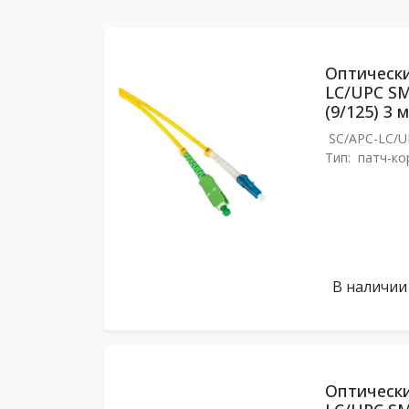
Оптически
LC/UPC SM
(9/125) 3 м
SC/APC-LC/
Тип:
патч-ко
В наличии
Оптически