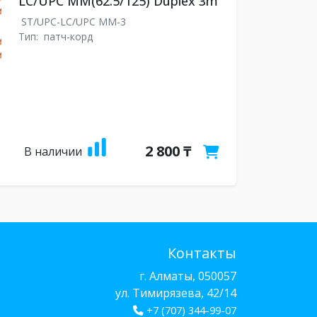
LC/UPC MM(62.5/125) Duplex 3m
ST/UPC-LC/UPC MM-3
Тип:
патч-корд
2 800 ₸
В наличии
Контакты
г. Алматы, 050057
ул. Тимирязева, 42/14
+7 (707) 344-99-07