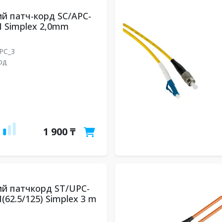
й патч-корд SC/APC-
 Simplex 2,0mm
UPC_3
рд
1 900 ₸
й патчкорд ST/UPC-
(62.5/125) Simplex 3 m