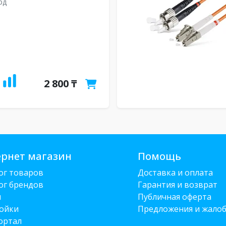
рд
2 800 ₸
рнет магазин
Помощь
ог товаров
Доставка и оплата
ог брендов
Гарантия и возврат
и
Публичная оферта
ойки
Предложения и жало
ортал