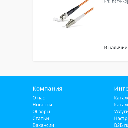
Тип:
патч-ко
В наличии
Компания
Инте
О нас
Катал
Новости
Катал
Обзоры
Услуг
Статьи
Настр
Вакансии
B2B п