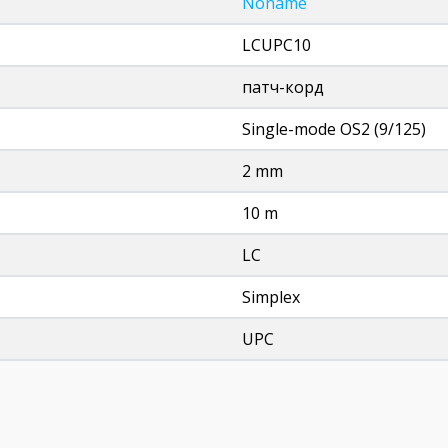
Noname
LCUPC10
патч-корд
Single-mode OS2 (9/125)
2 mm
10 m
LC
Simplex
UPC