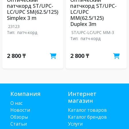
патчкорд ST/UPC-
патчкорд ST/UPC-
LC/UPC SM(62.5/125)
LC/UPC
Simplex 3 m
MM(62.5/125)
Duplex 3m
23123
Тип:
патч-корд
ST/UPC-LC/UPC MM-3
Тип:
патч-корд
2 800 ₸
2 800 ₸
Компания
Интернет
магазин
О нас
Новости
Каталог товаров
Обзоры
Каталог брендов
Статьи
Услуги