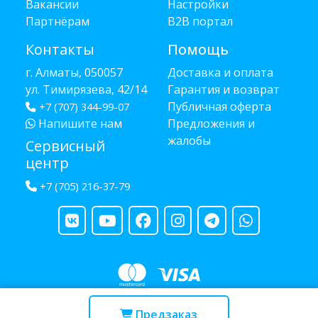
Вакансии
Настройки
Партнёрам
B2B портал
Контакты
Помощь
г. Алматы, 050057
Доставка и оплата
ул. Тимирязева, 42/14
Гарантия и возврат
Публичная оферта
+7 (707) 344-99-07
Напишите нам
Предложения и
жалобы
Сервисный
центр
+7 (705) 216-37-79
Copyright © 2013 - 2026 RUBA - разработано
webula.kz
Предзаказ