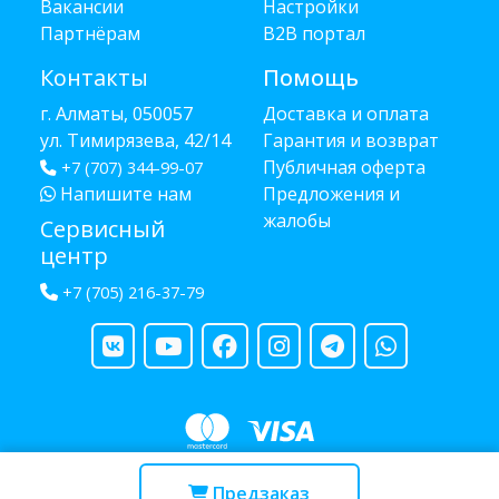
Вакансии
Настройки
Партнёрам
B2B портал
Контакты
Помощь
г. Алматы, 050057
Доставка и оплата
ул. Тимирязева, 42/14
Гарантия и возврат
Публичная оферта
+7 (707) 344-99-07
Напишите нам
Предложения и
жалобы
Сервисный
центр
+7 (705) 216-37-79
Copyright © 2013 - 2026 RUBA - разработано
webula.kz
Предзаказ