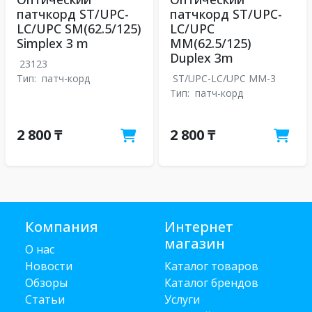
патчкорд ST/UPC-
патчкорд ST/UPC-
LC/UPC SM(62.5/125)
LC/UPC
Simplex 3 m
MM(62.5/125)
Duplex 3m
23123
Тип:
патч-корд
ST/UPC-LC/UPC MM-3
Тип:
патч-корд
2 800 ₸
2 800 ₸
Компания
Интернет
магазин
О нас
Новости
Каталог товаров
Обзоры
Каталог брендов
Статьи
Услуги