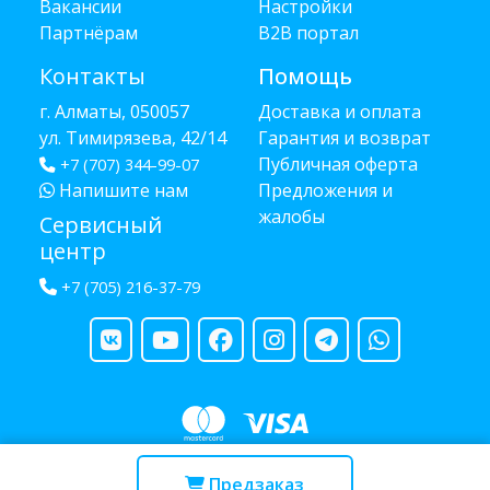
Вакансии
Настройки
Партнёрам
B2B портал
Контакты
Помощь
г. Алматы, 050057
Доставка и оплата
ул. Тимирязева, 42/14
Гарантия и возврат
Публичная оферта
+7 (707) 344-99-07
Напишите нам
Предложения и
жалобы
Сервисный
центр
+7 (705) 216-37-79
Copyright © 2013 - 2026 RUBA - разработано
webula.kz
Предзаказ