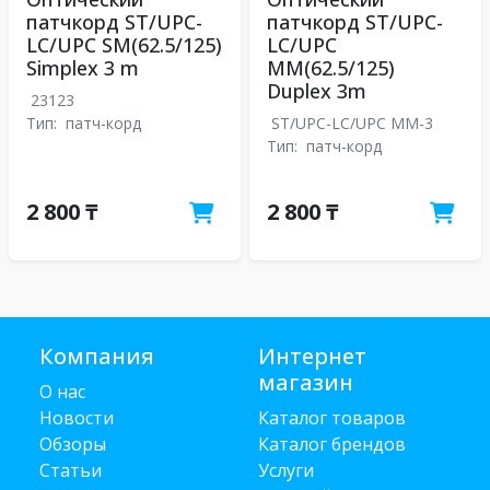
патчкорд ST/UPC-
патчкорд ST/UPC-
LC/UPC SM(62.5/125)
LC/UPC
Simplex 3 m
MM(62.5/125)
Duplex 3m
23123
Тип:
патч-корд
ST/UPC-LC/UPC MM-3
Тип:
патч-корд
2 800 ₸
2 800 ₸
Компания
Интернет
магазин
О нас
Новости
Каталог товаров
Обзоры
Каталог брендов
Статьи
Услуги