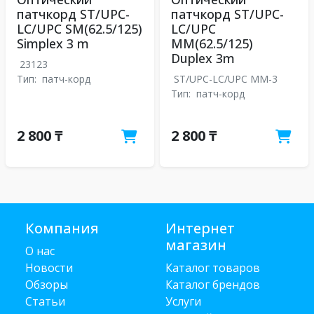
патчкорд ST/UPC-
патчкорд ST/UPC-
LC/UPC SM(62.5/125)
LC/UPC
Simplex 3 m
MM(62.5/125)
Duplex 3m
23123
Тип:
патч-корд
ST/UPC-LC/UPC MM-3
Тип:
патч-корд
2 800 ₸
2 800 ₸
Компания
Интернет
магазин
О нас
Новости
Каталог товаров
Обзоры
Каталог брендов
Статьи
Услуги