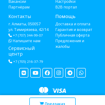
Вакансии
Настройки
Партнёрам
B2B портал
Контакты
Помощь
г. Алматы, 050057
Доставка и оплата
ул. Тимирязева, 42/14
Гарантия и возврат
Публичная оферта
+7 (707) 344-99-07
Напишите нам
Предложения и
жалобы
Сервисный
центр
+7 (705) 216-37-79
Copyright © 2013 - 2026 RUBA - разработано
webula.kz
Предзаказ