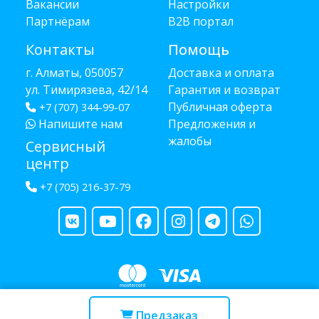
Вакансии
Настройки
Партнёрам
B2B портал
Контакты
Помощь
г. Алматы, 050057
Доставка и оплата
ул. Тимирязева, 42/14
Гарантия и возврат
Публичная оферта
+7 (707) 344-99-07
Напишите нам
Предложения и
жалобы
Сервисный
центр
+7 (705) 216-37-79
Copyright © 2013 - 2026 RUBA - разработано
webula.kz
Предзаказ