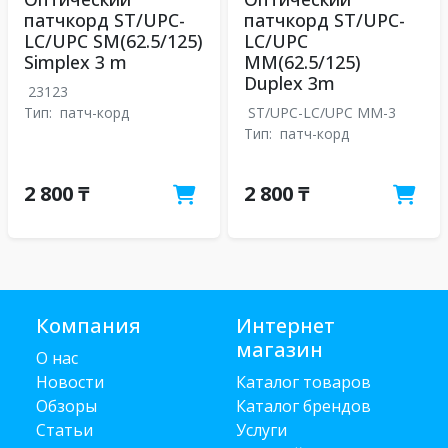
патчкорд ST/UPC-
патчкорд ST/UPC-
LC/UPC SM(62.5/125)
LC/UPC
Simplex 3 m
MM(62.5/125)
Duplex 3m
23123
Тип:
патч-корд
ST/UPC-LC/UPC MM-3
Тип:
патч-корд
2 800 ₸
2 800 ₸
Компания
Интернет
магазин
О нас
Новости
Каталог товаров
Обзоры
Каталог брендов
Статьи
Услуги