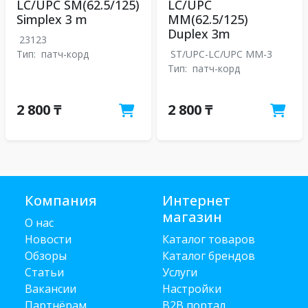
LC/UPC SM(62.5/125)
LC/UPC
Simplex 3 m
MM(62.5/125)
Duplex 3m
23123
Тип:
патч-корд
ST/UPC-LC/UPC MM-3
Тип:
патч-корд
2 800 ₸
2 800 ₸
Компания
Интернет
магазин
О нас
Новости
Каталог товаров
Обзоры
Каталог брендов
Статьи
Услуги
Вакансии
Настройки
Партнёрам
B2B портал