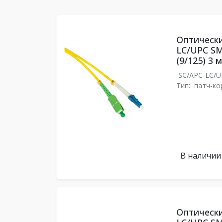
Оптически
LC/UPC SM
(9/125) 3 м
SC/APC-LC/
Тип:
патч-ко
В наличии
Оптически