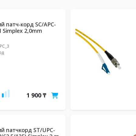
й патч-корд SC/APC-
 Simplex 2,0mm
UPC_3
рд
1 900 ₸
й патчкорд ST/UPC-