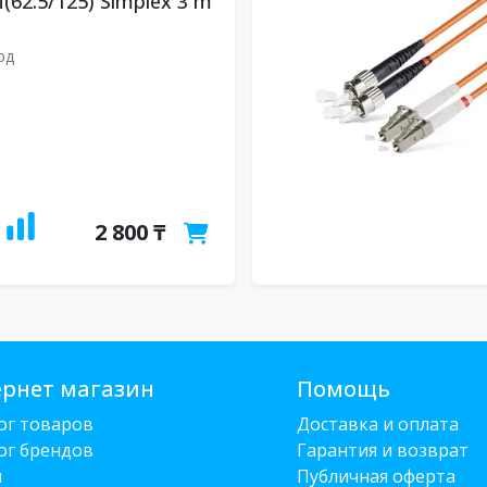
(62.5/125) Simplex 3 m
рд
2 800 ₸
рнет магазин
Помощь
ог товаров
Доставка и оплата
ог брендов
Гарантия и возврат
и
Публичная оферта