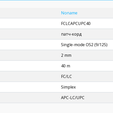
Noname
FCLCAPCUPC40
патч-корд
Single-mode OS2 (9/125)
2 mm
40 m
FC/LC
Simplex
APC-LC/UPC