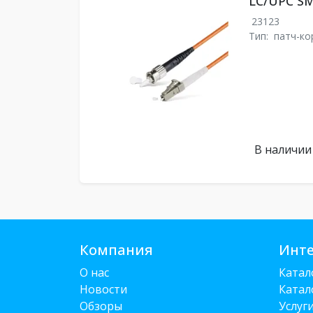
LC/UPC SM
23123
Тип:
патч-ко
В наличии
Компания
Инте
О нас
Катал
Новости
Катал
Обзоры
Услуг