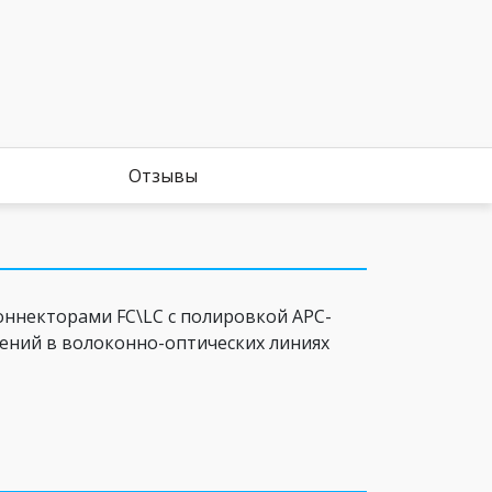
Отзывы
оннекторами FC\LC c полировкой APC-
нений в волоконно-оптических линиях