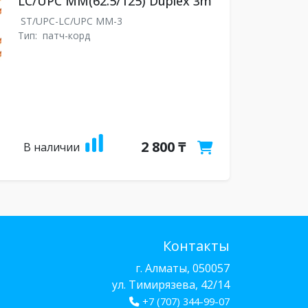
LC/UPC MM(62.5/125) Duplex 3m
ST/UPC-LC/UPC MM-3
Тип:
патч-корд
2 800 ₸
В наличии
Контакты
г. Алматы, 050057
ул. Тимирязева, 42/14
+7 (707) 344-99-07