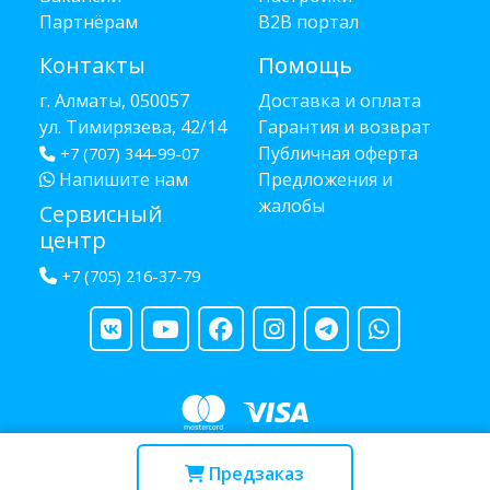
Партнёрам
B2B портал
Контакты
Помощь
г. Алматы, 050057
Доставка и оплата
ул. Тимирязева, 42/14
Гарантия и возврат
Публичная оферта
+7 (707) 344-99-07
Напишите нам
Предложения и
жалобы
Сервисный
центр
+7 (705) 216-37-79
Copyright © 2013 - 2026 RUBA - разработано
webula.kz
Предзаказ