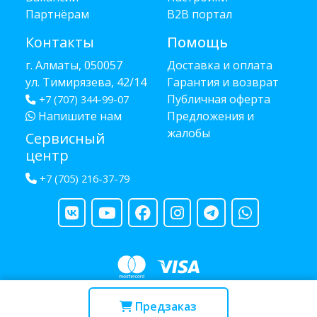
Партнёрам
B2B портал
Контакты
Помощь
г. Алматы, 050057
Доставка и оплата
ул. Тимирязева, 42/14
Гарантия и возврат
Публичная оферта
+7 (707) 344-99-07
Напишите нам
Предложения и
жалобы
Сервисный
центр
+7 (705) 216-37-79
Copyright © 2013 - 2026 RUBA - разработано
webula.kz
Предзаказ