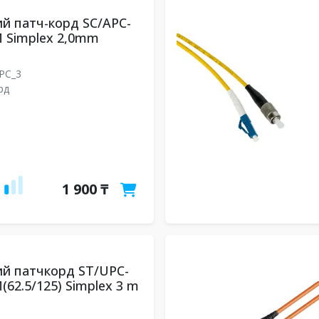
й патч-корд SC/APC-
 Simplex 2,0mm
UPC_3
рд
1 900 ₸
й патчкорд ST/UPC-
(62.5/125) Simplex 3 m