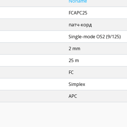
Noname
FCAPC25
патч-корд
Single-mode OS2 (9/125)
2 mm
25 m
FC
Simplex
APC