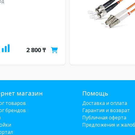
рд
2 800 ₸
рнет магазин
Помощь
ог товаров
Доставка и оплата
ог брендов
Гарантия и возврат
и
Публичная оферта
ойки
Предложения и жало
ортал