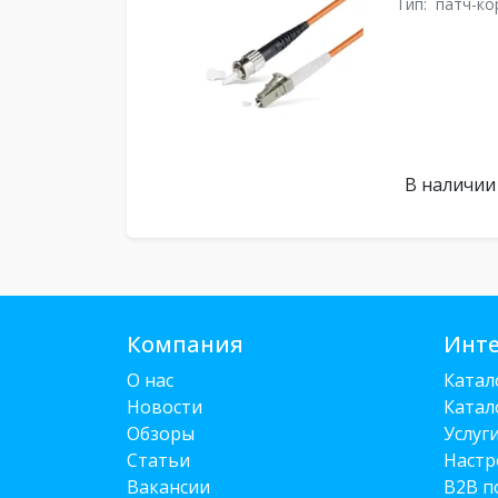
Тип:
патч-ко
В наличии
Компания
Инте
О нас
Катал
Новости
Катал
Обзоры
Услуг
Статьи
Настр
Вакансии
B2B п