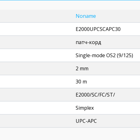
Noname
E2000UPCSCAPC30
патч-корд
Single-mode OS2 (9/125)
2 mm
30 m
E2000/SC/FC/ST/
Simplex
UPC-APC