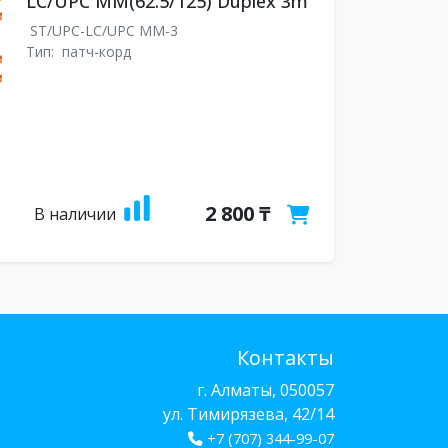
LC/UPC MM(62.5/125) Duplex 3m
ST/UPC-LC/UPC MM-3
Тип:
патч-корд
2 800 ₸
В наличии
Контакты
г. Алматы, 050057
ул. Тимирязева, 42/14
+7 (707) 344-99-07