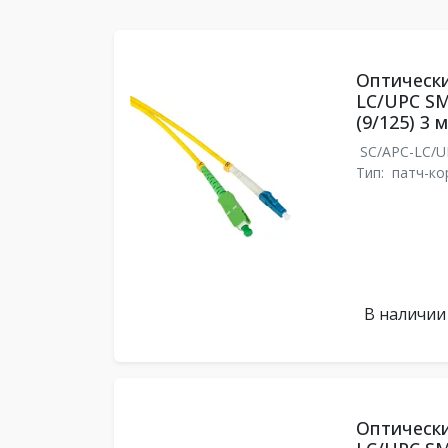
Оптически
LC/UPC SM
(9/125) 3 м
SC/APC-LC/
Тип:
патч-ко
В наличии
Оптически