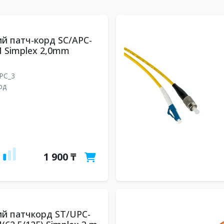
й патч-корд SC/APC-
 Simplex 2,0mm
UPC_3
рд
1 900 ₸
й патчкорд ST/UPC-