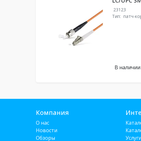
LC/UPC SM
23123
Тип:
патч-ко
В наличии
Компания
Инте
О нас
Катал
Новости
Катал
Обзоры
Услуг