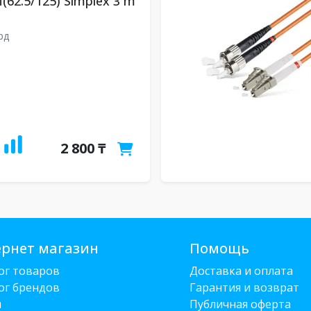
(62.5/125) Simplex 3 m
рд
2 800 ₸
рнет магазин
Помощь
ог товаров
Доставка и оплата
ог брендов
Гарантия и возврат
и
Публичная оферта