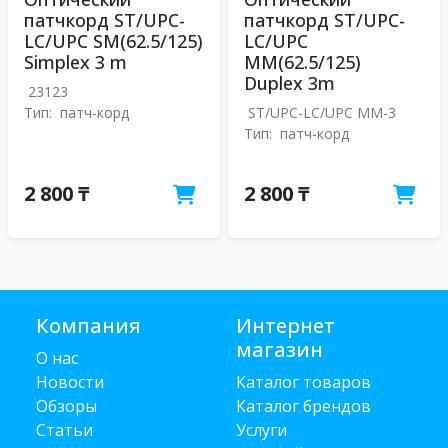
патчкорд ST/UPC-
патчкорд ST/UPC-
LC/UPC SM(62.5/125)
LC/UPC
Simplex 3 m
MM(62.5/125)
Duplex 3m
23123
Тип:
патч-корд
ST/UPC-LC/UPC MM-3
Тип:
патч-корд
2 800 ₸
2 800 ₸
Компания
Интернет
магазин
О нас
Новости
Каталог товаров
Обзоры
Каталог брендов
Статьи
Услуги