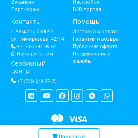
Вакансии
Настройки
Партнёрам
B2B портал
Контакты
Помощь
г. Алматы, 050057
Доставка и оплата
ул. Тимирязева, 42/14
Гарантия и возврат
Публичная оферта
+7 (707) 344-99-07
Напишите нам
Предложения и
жалобы
Сервисный
центр
+7 (705) 216-37-79
Copyright © 2013 - 2026 RUBA - разработано
webula.kz
Предзаказ