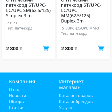
патчкорд ST/UPC-
патчкорд ST/UPC-
LC/UPC SM(62.5/125)
LC/UPC
Simplex 3 m
MM(62.5/125)
Duplex 3m
23123
Тип:
патч-корд
ST/UPC-LC/UPC MM-3
Тип:
патч-корд
2 800 ₸
2 800 ₸
Компания
Интернет
магазин
О нас
Новости
Каталог товаров
Обзоры
Каталог брендов
Статьи
Услуги