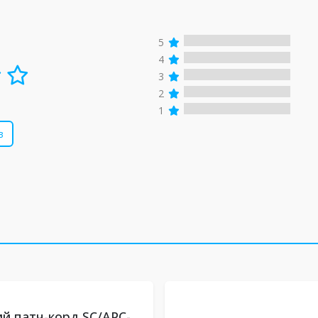
5
4
3
2
1
в
й патч-корд SC/APC-