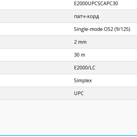
E2000UPCSCAPC30
патч-корд
Single-mode OS2 (9/125)
2 mm
30 m
E2000/LC
Simplex
UPC