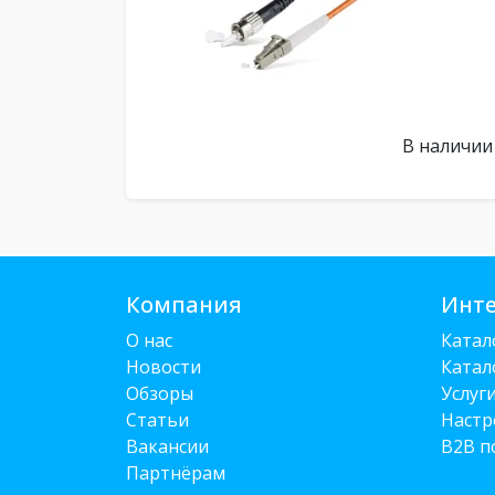
В наличии
Компания
Инте
О нас
Катал
Новости
Катал
Обзоры
Услуг
Статьи
Настр
Вакансии
B2B п
Партнёрам