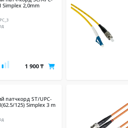
 Simplex 2,0mm
UPC_3
рд
1 900 ₸
й патчкорд ST/UPC-
(62.5/125) Simplex 3 m
рд