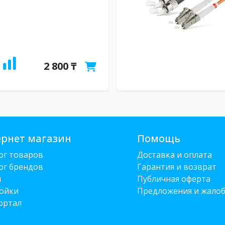
2 800 ₸
рнет магазин
Помощь
ог товаров
Доставка и оплата
ог брендов
Гарантия и возврат
и
Публичная оферта
ойки
Предложения и жало
ортал