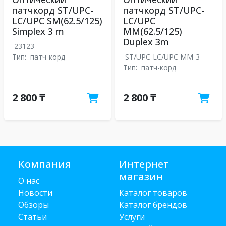
патчкорд ST/UPC-
патчкорд ST/UPC-
LC/UPC SM(62.5/125)
LC/UPC
Simplex 3 m
MM(62.5/125)
Duplex 3m
23123
Тип:
патч-корд
ST/UPC-LC/UPC MM-3
Тип:
патч-корд
2 800 ₸
2 800 ₸
Компания
Интернет
магазин
О нас
Новости
Каталог товаров
Обзоры
Каталог брендов
Статьи
Услуги