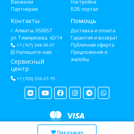
Вакансии
Настройки
Партнёрам
B2B портал
Контакты
Помощь
г. Алматы, 050057
Доставка и оплата
ул. Тимирязева, 42/14
Гарантия и возврат
Публичная оферта
+7 (707) 344-99-07
Напишите нам
Предложения и
жалобы
Сервисный
центр
+7 (705) 216-37-79
Copyright © 2013 - 2026 RUBA - разработано
webula.kz
Предзаказ