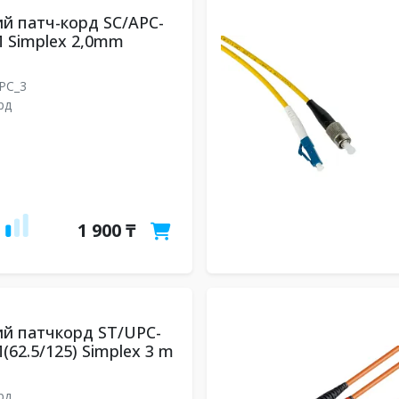
й патч-корд SC/APC-
 Simplex 2,0mm
UPC_3
рд
1 900 ₸
й патчкорд ST/UPC-
(62.5/125) Simplex 3 m
рд