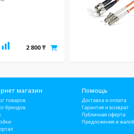
2 800 ₸
рнет магазин
Помощь
ог товаров
Доставка и оплата
ог брендов
Гарантия и возврат
и
Публичная оферта
ойки
Предложения и жало
ортал