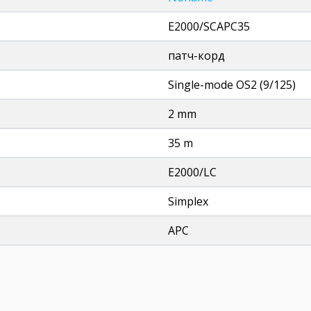
E2000/SCAPC35
патч-корд
Single-mode OS2 (9/125)
2 mm
35 m
E2000/LC
Simplex
APC