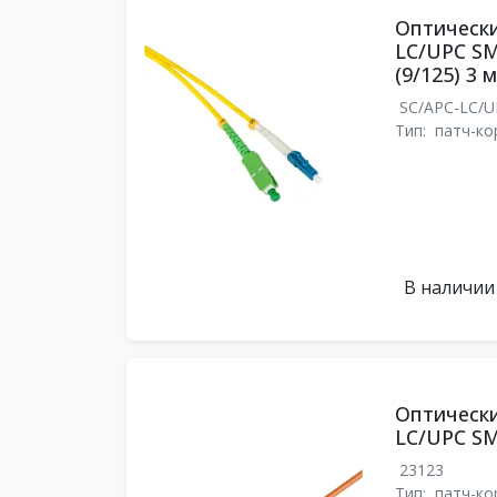
Оптически
LC/UPC SM
(9/125) 3 м
SC/APC-LC/
Тип:
патч-ко
В наличии
Оптически
LC/UPC SM
23123
Тип:
патч-ко