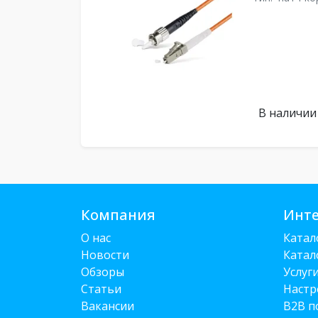
В наличии
Компания
Инте
О нас
Катал
Новости
Катал
Обзоры
Услуг
Статьи
Настр
Вакансии
B2B п