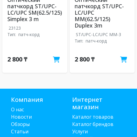
патчкорд ST/UPC-
патчкорд ST/UPC-
LC/UPC SM(62.5/125)
LC/UPC
Simplex 3 m
MM(62.5/125)
Duplex 3m
23123
Тип:
патч-корд
ST/UPC-LC/UPC MM-3
Тип:
патч-корд
2 800 ₸
2 800 ₸
Компания
Интернет
магазин
О нас
Новости
Каталог товаров
Обзоры
Каталог брендов
Статьи
Услуги