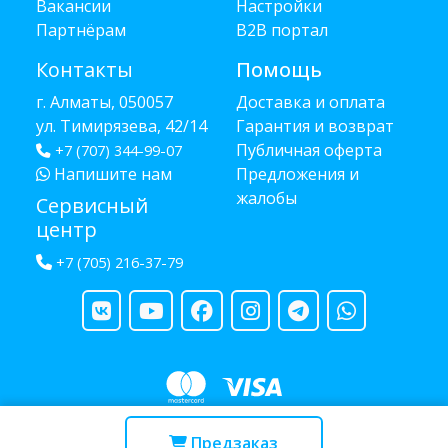
Вакансии
Настройки
Партнёрам
B2B портал
Контакты
Помощь
г. Алматы, 050057
Доставка и оплата
ул. Тимирязева, 42/14
Гарантия и возврат
Публичная оферта
+7 (707) 344-99-07
Напишите нам
Предложения и
жалобы
Сервисный
центр
+7 (705) 216-37-79
Copyright © 2013 - 2026 RUBA - разработано
webula.kz
Предзаказ