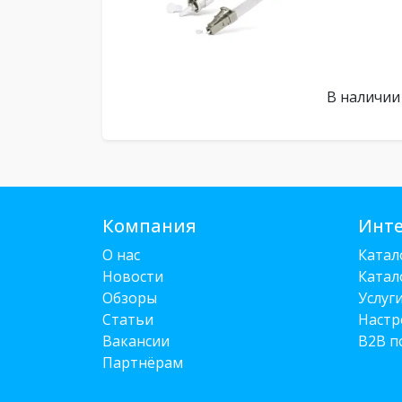
В наличии
Компания
Инте
О нас
Катал
Новости
Катал
Обзоры
Услуг
Статьи
Настр
Вакансии
B2B п
Партнёрам