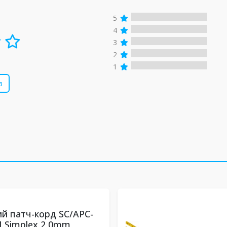
5
4
3
2
1
в
й патч-корд SC/APC-
 Simplex 2,0mm