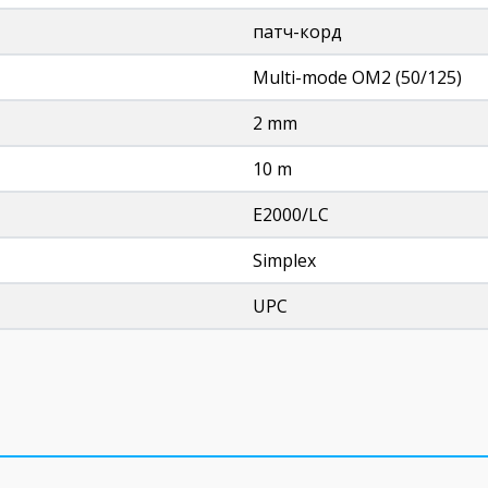
патч-корд
Multi-mode OM2 (50/125)
2 mm
10 m
E2000/LC
Simplex
UPC