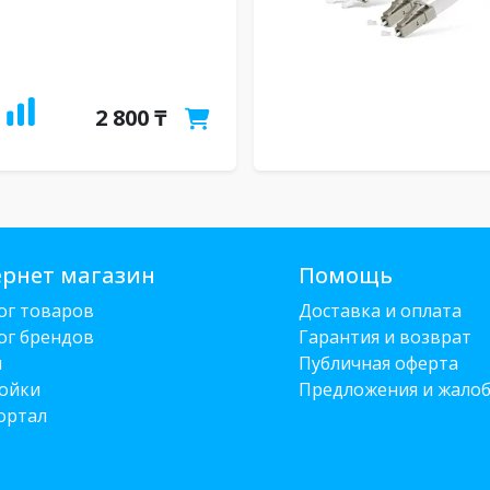
2 800 ₸
рнет магазин
Помощь
ог товаров
Доставка и оплата
ог брендов
Гарантия и возврат
и
Публичная оферта
ойки
Предложения и жало
ортал