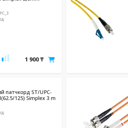
UPC_3
рд
1 900 ₸
й патчкорд ST/UPC-
(62.5/125) Simplex 3 m
рд