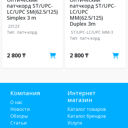
патчкорд ST/UPC-
патчкорд ST/UPC-
LC/UPC SM(62.5/125)
LC/UPC
Simplex 3 m
MM(62.5/125)
Duplex 3m
23123
Тип:
патч-корд
ST/UPC-LC/UPC MM-3
Тип:
патч-корд
2 800 ₸
2 800 ₸
Компания
Интернет
магазин
О нас
Новости
Каталог товаров
Обзоры
Каталог брендов
Статьи
Услуги