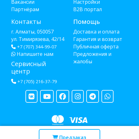
Вакансии
Настройки
Партнёрам
B2B портал
Контакты
Помощь
г. Алматы, 050057
Доставка и оплата
ул. Тимирязева, 42/14
Гарантия и возврат
Публичная оферта
+7 (707) 344-99-07
Напишите нам
Предложения и
жалобы
Сервисный
центр
+7 (705) 216-37-79
Copyright © 2013 - 2026 RUBA - разработано
webula.kz
Предзаказ